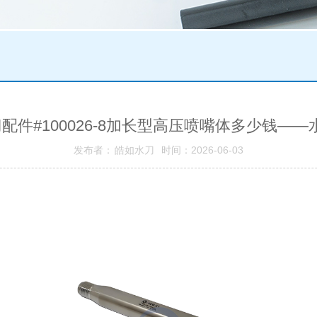
水刀配件#100026-8加长型高压喷嘴体多少钱—
发布者： 皓如水刀 时间：2026-06-03