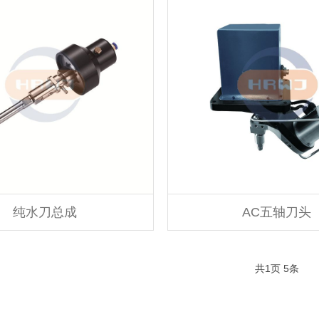
纯水刀总成
AC五轴刀头
共
1
页
5
条